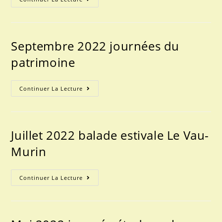
Novembre
2022:
Soirée
« Invitons
La
Belle
Septembre 2022 journées du
Anguille »
Les
patrimoine
Infos
Septembre
Continuer La Lecture
2022
Journées
Du
Patrimoine
Juillet 2022 balade estivale Le Vau-
Murin
Juillet
Continuer La Lecture
2022
Balade
Estivale
Le
Vau-
Murin