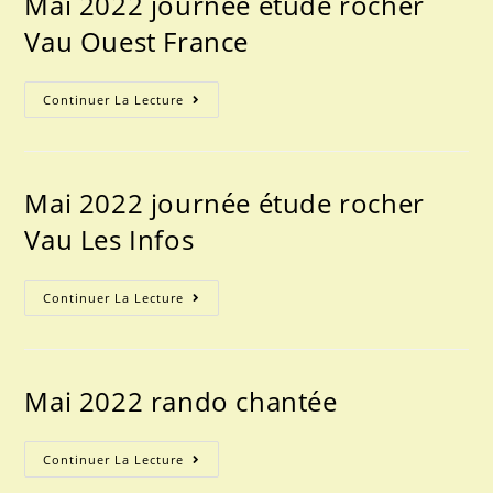
Mai 2022 journée étude rocher
Vau Ouest France
Mai
Continuer La Lecture
2022
Journée
Étude
Rocher
Vau
Ouest
Mai 2022 journée étude rocher
France
Vau Les Infos
Mai
Continuer La Lecture
2022
Journée
Étude
Rocher
Vau
Les
Mai 2022 rando chantée
Infos
Mai
Continuer La Lecture
2022
Rando