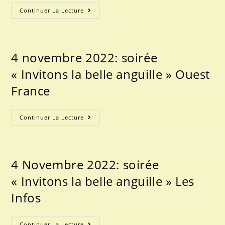
22
Continuer La Lecture
Juillet
2023:
Balade
Patrimoine
Autour
De
4 novembre 2022: soirée
Paimbu
Les
« Invitons la belle anguille » Ouest
Infos
France
4
Continuer La Lecture
Novembre
2022:
Soirée
« Invitons
La
Belle
4 Novembre 2022: soirée
Anguille »
Ouest
« Invitons la belle anguille » Les
France
Infos
4
Continuer La Lecture