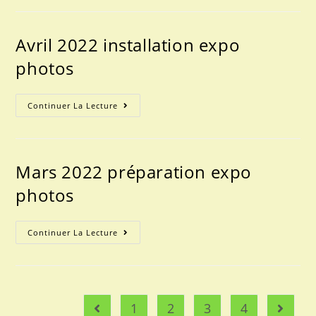
Chantée
Avril 2022 installation expo
photos
Avril
Continuer La Lecture
2022
Installation
Expo
Photos
Mars 2022 préparation expo
photos
Mars
Continuer La Lecture
2022
Préparation
Expo
Photos
1
2
3
4
Go to the previous page
Aller à 