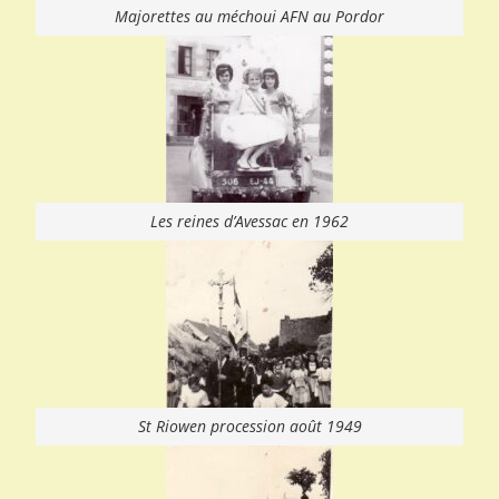
Majorettes au méchoui AFN au Pordor
Les reines d’Avessac en 1962
St Riowen procession août 1949